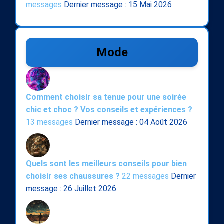
messages
Dernier message : 15 Mai 2026
Mode
Comment choisir sa tenue pour une soirée
chic et choc ? Vos conseils et expériences ?
13 messages
Dernier message : 04 Août 2026
Quels sont les meilleurs conseils pour bien
choisir ses chaussures ?
22 messages
Dernier
message : 26 Juillet 2026