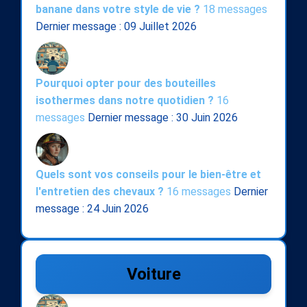
banane dans votre style de vie ?
18 messages
Dernier message : 09 Juillet 2026
Pourquoi opter pour des bouteilles
isothermes dans notre quotidien ?
16
messages
Dernier message : 30 Juin 2026
Quels sont vos conseils pour le bien-être et
l'entretien des chevaux ?
16 messages
Dernier
message : 24 Juin 2026
Voiture