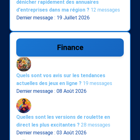
dénicher rapidement des annuaires
d'entreprises dans ma région ?
12 messages
Dernier message : 19 Juillet 2026
Finance
Quels sont vos avis sur les tendances
actuelles des jeux en ligne ?
19 messages
Dernier message : 08 Août 2026
Quelles sont les versions de roulette en
direct les plus excitantes ?
28 messages
Dernier message : 03 Août 2026