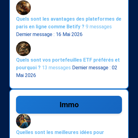
Quels sont les avantages des plateformes de
paris en ligne comme Betify ?
9 messages
Dernier message : 16 Mai 2026
Quels sont vos portefeuilles ETF préférés et
pourquoi ?
13 messages
Dernier message : 02
Mai 2026
Immo
Quelles sont les meilleures idées pour