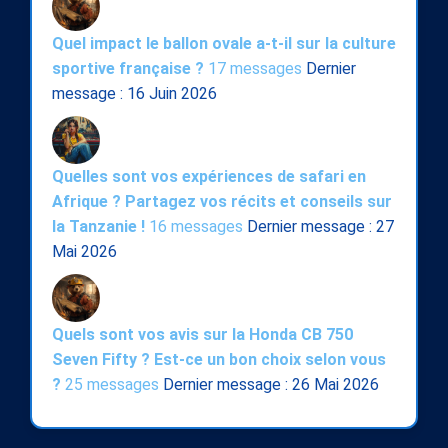
Quel impact le ballon ovale a-t-il sur la culture
sportive française ?
17 messages
Dernier
message : 16 Juin 2026
Quelles sont vos expériences de safari en
Afrique ? Partagez vos récits et conseils sur
la Tanzanie !
16 messages
Dernier message : 27
Mai 2026
Quels sont vos avis sur la Honda CB 750
Seven Fifty ? Est-ce un bon choix selon vous
?
25 messages
Dernier message : 26 Mai 2026