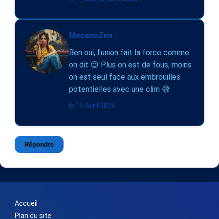
MecanoZen :
Ben oui, l'union fait la force comme
on dit 😉 Plus on est de fous, moins
on est seul face aux embrouilles
potentielles avec une clim 😅
le 15 Avril 2026
Répondre
Accueil
Plan du site