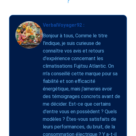
?
VerbalVoyager92 :
Bonjour à tous, Comme le titre
l'indique, je suis curieuse de
connaître vos avis et retours
d'expérience concernant les
climatisations Fujitsu Atlantic. On
m'a conseillé cette marque pour sa
fiabilité et son efficacité
énergétique, mais j'aimerais avoir
des témoignages concrets avant de
me décider. Est-ce que certains
d'entre vous en possèdent ? Quels
modèles ? Êtes-vous satisfaits de
leurs performances, du bruit, de la
consommation électrique ? Y a-t-il