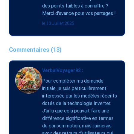
des points faibles à connaître ?
Merci d'avance pour vos partages !
le 13 Juillet 2025
Commentaires (13)
VerbalVoyager92 :
Pour compléter ma demande
initiale, je suis particulièrement
intéressée par les modèles récents
dotés de la technologie Inverter.
J'ai lu que cela pouvait faire une
différence significative en termes
de consommation, mais j'aimerais
avoir des retours d'utilisateurs qui