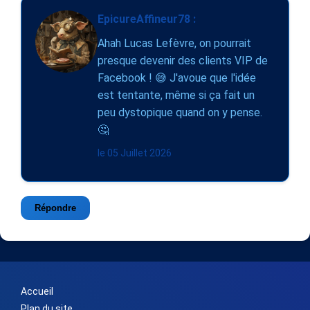
EpicureAffineur78 :
Ahah Lucas Lefèvre, on pourrait
presque devenir des clients VIP de
Facebook ! 😅 J'avoue que l'idée
est tentante, même si ça fait un
peu dystopique quand on y pense.
🤔
le 05 Juillet 2026
Répondre
Accueil
Plan du site