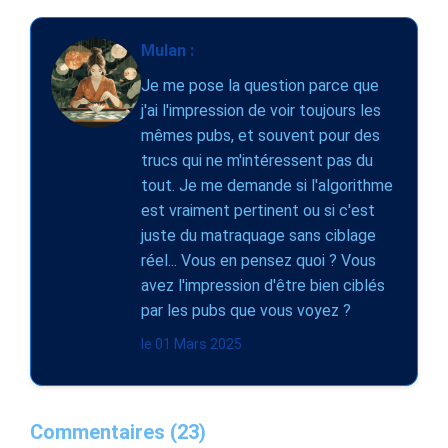
Mulan :
Je me pose la question parce que
j'ai l'impression de voir toujours les
mêmes pubs, et souvent pour des
trucs qui ne m'intéressent pas du
tout. Je me demande si l'algorithme
est vraiment pertinent ou si c'est
juste du matraquage sans ciblage
réel... Vous en pensez quoi ? Vous
avez l'impression d'être bien ciblés
par les pubs que vous voyez ?
le 01 Mars 2025
Commentaires (23)