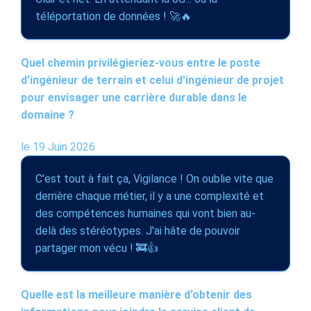
téléportation de données ! 🚀🔥
Quel chemin privilégieriez-vous entre le poste
d'ingénieur de terrain et celui d'ingénieur de projet
pour envisager une carrière durable dans le
domaine ?
le 19 Juin 2026
C'est tout à fait ça, Vigilance ! On oublie vite que
derrière chaque métier, il y a une complexité et
des compétences humaines qui vont bien au-
delà des stéréotypes. J'ai hâte de pouvoir
partager mon vécu ! 🚒👍
Quelle est la meilleure manière d'obtenir des