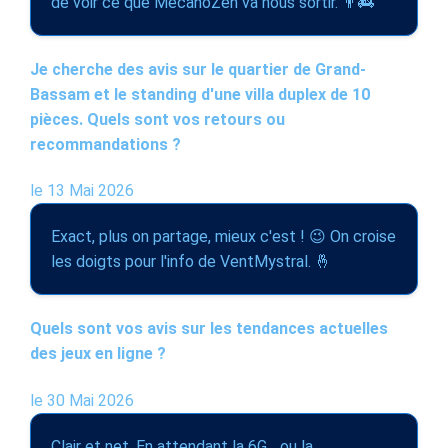
de voir ce que MecanoZen va nous sortir. 👨‍🚒
Je cherche des avis sur le quartier de Grand-
Bassam et le standing d'une villa duplex de 10
pièces. Quels sont vos retours ou
recommandations ?
le 13 Mai 2026
Exact, plus on partage, mieux c'est ! 😉 On croise
les doigts pour l'info de VentMystral. 🤞
Quels sont vos avis sur les tendances actuelles
des jeux en ligne ?
le 30 Mai 2026
Clair et net. En attendant la 6G... ou la