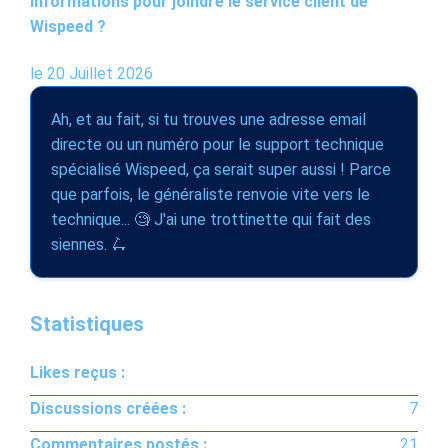
informations pour joindre le service client de
Wispeed ?
le 20 Juillet 2026
Ah, et au fait, si tu trouves une adresse email
directe ou un numéro pour le support technique
spécialisé Wispeed, ça serait super aussi ! Parce
que parfois, le généraliste renvoie vite vers le
technique... 🧐 J'ai une trottinette qui fait des
siennes. 🛴
Statistiques
Likes reçus :
Discussions créées :
7
Commentaires postés :
21