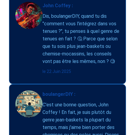
John Coffey :
Dis, boulangerDIY, quand tu dis
"comment vous l'intégrez dans vos
tenues ?", tu penses à quel genre de
tenues en fait ? 🤔 Parce que selon
que tu sois plus jean-baskets ou
chemise-mocassins, les conseils
vont pas être les mêmes, non ? 🧐
le 22 Juin 2025
boulangerDIY :
C'est une bonne question, John
Coffey ! En fait, je suis plutôt du
genre jean-baskets la plupart du
temps, mais j'aime bien porter des
chemises ou des polos aussi. Disons