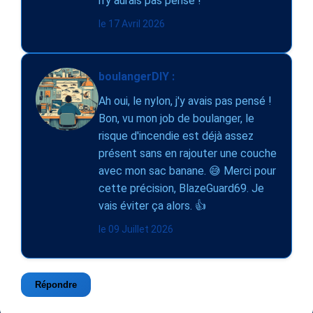
n'y aurais pas pensé !
le 17 Avril 2026
boulangerDIY :
Ah oui, le nylon, j'y avais pas pensé !
Bon, vu mon job de boulanger, le
risque d'incendie est déjà assez
présent sans en rajouter une couche
avec mon sac banane. 😅 Merci pour
cette précision, BlazeGuard69. Je
vais éviter ça alors. 👍
le 09 Juillet 2026
Répondre