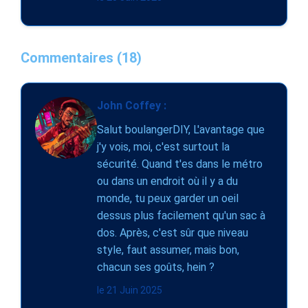
Commentaires (18)
John Coffey :
Salut boulangerDIY, L'avantage que
j'y vois, moi, c'est surtout la
sécurité. Quand t'es dans le métro
ou dans un endroit où il y a du
monde, tu peux garder un oeil
dessus plus facilement qu'un sac à
dos. Après, c'est sûr que niveau
style, faut assumer, mais bon,
chacun ses goûts, hein ?
le 21 Juin 2025