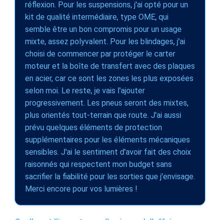
réflexion. Pour les suspensions, j'ai opté pour un
kit de qualité intermédiaire, type OME, qui
semble être un bon compromis pour un usage
mixte, assez polyvalent. Pour les blindages, j'ai
choisi de commencer par protéger le carter
moteur et la boîte de transfert avec des plaques
en acier, car ce sont les zones les plus exposées
selon moi. Le reste, je vais l'ajouter
progressivement. Les pneus seront des mixtes,
plus orientés tout-terrain que route. J'ai aussi
prévu quelques éléments de protection
supplémentaires pour les éléments mécaniques
sensibles. J'ai le sentiment d'avoir fait des choix
raisonnés qui respectent mon budget sans
sacrifier la fiabilité pour les sorties que j'envisage.
Merci encore pour vos lumières !