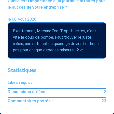
Quelle est l'importance d'un journal d'affaires pour
le succès de votre entreprise ?
le 06 Août 2026
Exactement, MecanoZen. Trop d'alertes, c'est
vite le coup de pompe. Faut trouver le juste
milieu, une notification quand ça devient critique,
pas pour chaque dépense mineure. 💡📈
Statistiques
Likes reçus :
Discussions créées :
8
Commentaires postés :
23