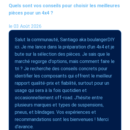
Quels sont vos conseils pour choisir les meilleures
pièces pour un 4x4 ?
le 03 Août 2026
Salut la communauté, Santiago aka boulangerDIY
ici. Je me lance dans la préparation d'un 4x4 et je
bute sur la sélection des pièces. Je sais que le
marché regorge d'options, mais comment faire le
tri ? Je recherche des conseils concrets pour
identifier les composants qui offrent le meilleur
rapport qualité-prix et fiabilité, surtout pour un
usage qui sera à la fois quotidien et
occasionnellement off-road. J'hésite entre
plusieurs marques et types de suspensions,
pneus, et blindages. Vos expériences et
recommandations sont les bienvenues ! Merci
d'avance.