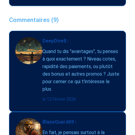
Commentaires (9)
DeepDive8 :
Quand tu dis "avantages", tu penses
à quoi exactement ? Niveau cotes,
rapidité des paiements, ou plutôt
des bonus et autres promos ? Juste
pour cerner ce qui t'intéresse le
plus.
le 12 Février 2026
BlazeGuard69 :
En fait, je pensais surtout à la