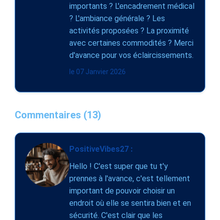
importants ? L'encadrement médical
? L'ambiance générale ? Les
activités proposées ? La proximité
avec certaines commodités ? Merci
d'avance pour vos éclaircissements.
le 07 Janvier 2026
Commentaires (13)
PositiveVibes27 :
Hello ! C'est super que tu t'y
prennes à l'avance, c'est tellement
important de pouvoir choisir un
endroit où elle se sentira bien et en
sécurité. C'est clair que les