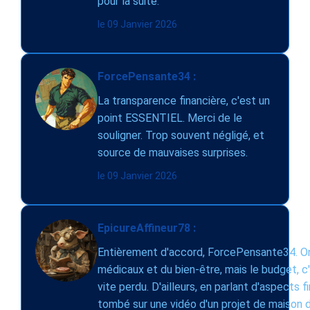
pour la suite.
le 09 Janvier 2026
ForcePensante34 :
La transparence financière, c'est un
point ESSENTIEL. Merci de le
souligner. Trop souvent négligé, et
source de mauvaises surprises.
le 09 Janvier 2026
EpicureAffineur78 :
Entièrement d'accord, ForcePensante34. O
médicaux et du bien-être, mais le budget, c'e
vite perdu. D'ailleurs, en parlant d'aspects fi
tombé sur une vidéo d'un projet de maison d