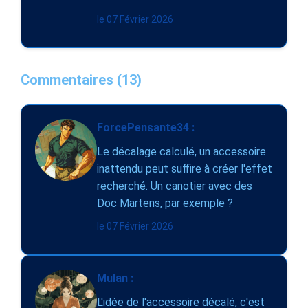
le 07 Février 2026
Commentaires (13)
ForcePensante34 :
Le décalage calculé, un accessoire
inattendu peut suffire à créer l'effet
recherché. Un canotier avec des
Doc Martens, par exemple ?
le 07 Février 2026
Mulan :
L'idée de l'accessoire décalé, c'est