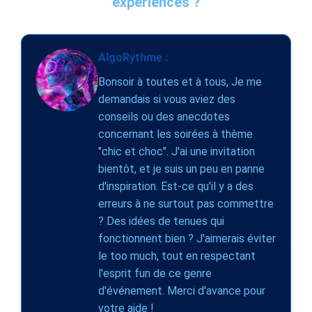
expériences ?
AlgoRythme :
Bonsoir à toutes et à tous, Je me
demandais si vous aviez des
conseils ou des anecdotes
concernant les soirées à thème
"chic et choc". J'ai une invitation
bientôt, et je suis un peu en panne
d'inspiration. Est-ce qu'il y a des
erreurs à ne surtout pas commettre
? Des idées de tenues qui
fonctionnent bien ? J'aimerais éviter
le too much, tout en respectant
l'esprit fun de ce genre
d'événement. Merci d'avance pour
votre aide !