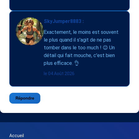
SkyJumper8883 :
Exactement, le moins est souvent
le plus quand il s'agit de ne pas
tomber dans le too much ! 😉 Un
détail qui fait mouche, c'est bien
plus efficace. 👌
le 04 Août 2026
Répondre
Accueil