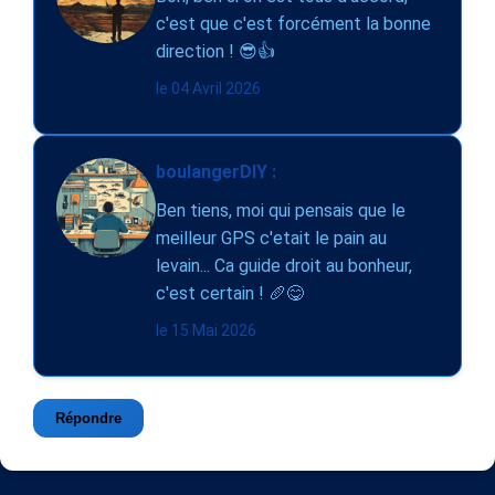
c'est que c'est forcément la bonne
direction ! 😎👍
le 04 Avril 2026
boulangerDIY :
Ben tiens, moi qui pensais que le
meilleur GPS c'etait le pain au
levain... Ca guide droit au bonheur,
c'est certain ! 🥖😋
le 15 Mai 2026
Répondre