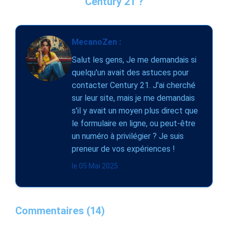
Century 21 ?
MecanoZen :
Salut les gens, Je me demandais si
quelqu'un avait des astuces pour
contacter Century 21. J'ai cherché
sur leur site, mais je me demandais
s'il y avait un moyen plus direct que
le formulaire en ligne, ou peut-être
un numéro à privilégier ? Je suis
preneur de vos expériences !
le 05 Mai 2025
Commentaires (14)